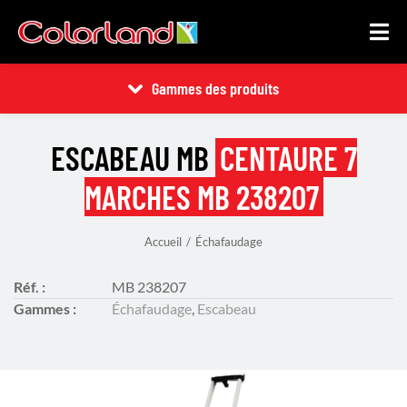
Gammes des produits
ESCABEAU MB
CENTAURE 7
MARCHES MB 238207
Accueil
Échafaudage
Vous êtes ici :
Réf. :
MB 238207
Gammes :
Échafaudage
,
Escabeau