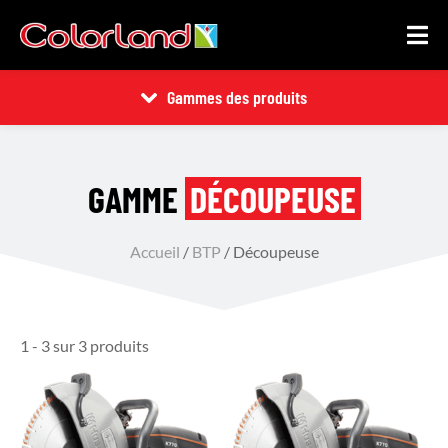
Gammes des produits
GAMME
DÉCOUPEUSE
Accueil
/
BTP
/ Découpeuse
1 - 3 sur 3 produits