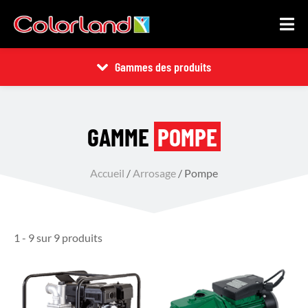
Gammes des produits
GAMME
POMPE
Accueil
/
Arrosage
/ Pompe
1 - 9 sur 9 produits