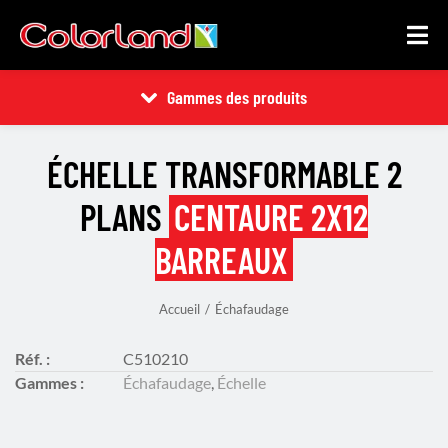
Gammes des produits
ÉCHELLE TRANSFORMABLE 2
PLANS
CENTAURE 2X12
BARREAUX
Accueil
Échafaudage
Vous êtes ici :
Réf. :
C510210
Gammes :
Échafaudage
,
Échelle