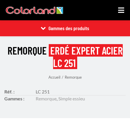
Gammes des produits
REMORQUE
ERDÉ EXPERT ACIER
LC 251
Accueil
Remorque
Vous êtes ici :
Réf. :
LC 251
Gammes :
Remorque
,
Simple essieu