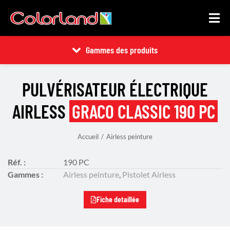
Gammes des produits
PULVÉRISATEUR ÉLECTRIQUE
AIRLESS
GRACO CLASSIC 190 PC
Accueil
Airless peinture
Vous êtes ici :
Réf. :
190 PC
Gammes :
Airless peinture
,
Pistolet Airless
Fiche detaillée