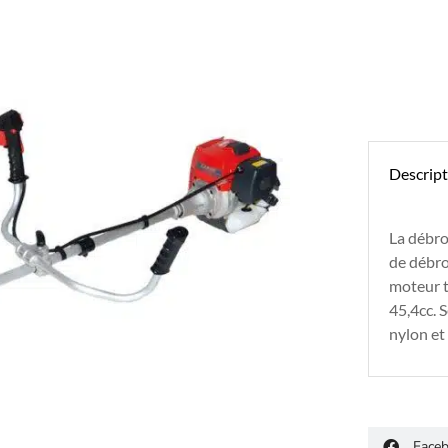
Descrip
La débro
de débro
moteur 
45,4cc. S
nylon et
Face