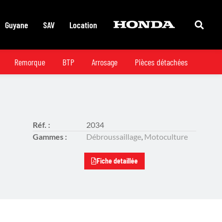
Guyane
SAV
Location
Remorque
BTP
Arrosage
Pièces détachées
Réf. :
2034
Gammes :
Débroussaillage
,
Motoculture
Fiche detaillée