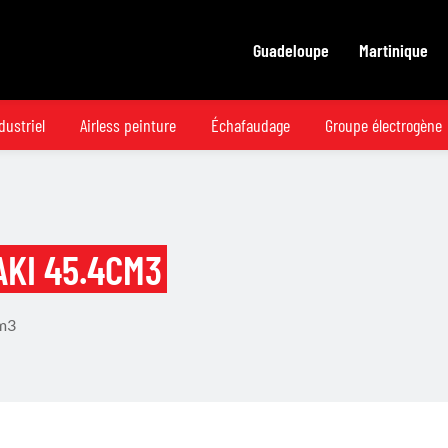
Guadeloupe
Martinique
dustriel
Airless peinture
Échafaudage
Groupe électrogène
KI 45.4CM3
cm3