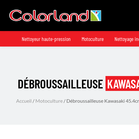
Nettoyeur haute-pression
Motoculture
Nettoyage in
DÉBROUSSAILLEUSE
KAWASA
Accueil
/
Motoculture
/ Débroussailleuse Kawasaki 45.4