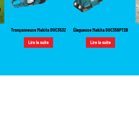
Tronçonneuse Makita DUC353Z
Élagueuse Makita DUC356PT2B
Lire la suite
Lire la suite