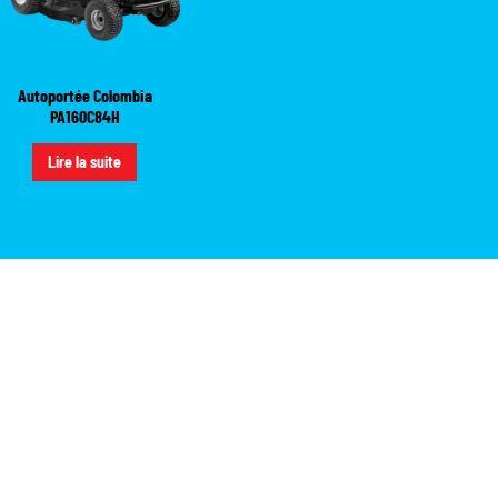
Autoportée Colombia
PA160C84H
Lire la suite