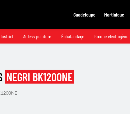
Guadeloupe
Martinique
dustriel
Airless peinture
Échafaudage
Groupe électrogène
S
NEGRI BK1200NE
BK1200NE