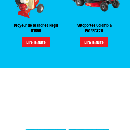
Broyeur de branches Negri
Autoportée Colombia
R185B
PA135C72H
Lire la suite
Lire la suite