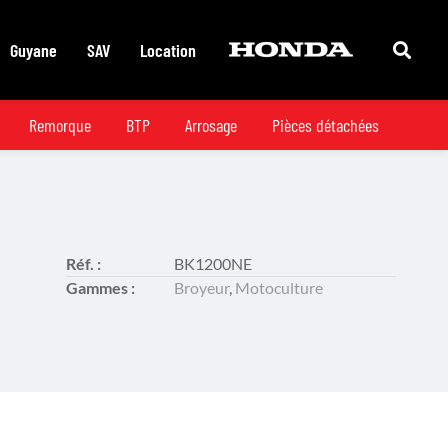
Guyane
SAV
Location
Remorque
BTP
Arrosage
Pièces détachées
Réf. :
BK1200NE
Gammes :
Broyeur
,
Motoculture