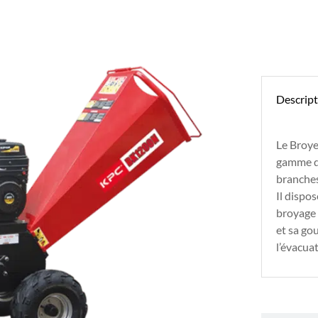
Descrip
Le Broye
gamme d
branches
Il dispo
broyage 
et sa go
l’évacua